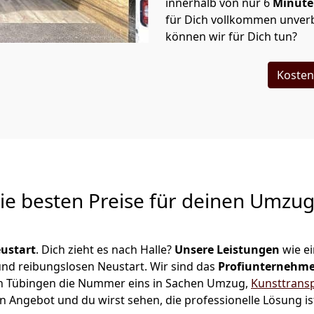
innerhalb von nur
6
Minut
für Dich vollkommen unverb
können wir für Dich tun?
Kosten
Die besten Preise für deinen Umzu
ustart
. Dich zieht es nach Halle?
Unsere Leistungen
wie e
 und reibungslosen Neustart.
Wir sind das
Profiunternehm
r in Tübingen die Nummer eins in Sachen Umzug,
Kunsttrans
n Angebot und du wirst sehen, die professionelle Lösung i