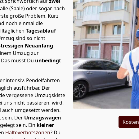
t sprichwörtlich auf
zwei
alle (Saale) oder sogar nach
rste große Problem.
Kurz
d noch einmal die
lltäglichen
Tagesablauf
Umzug sind so nicht
stressigen Neuanfang
 einem Umzug zur
. Das musst Du
unbedingt
tenintensiv. Pendelfahrten
äglich ausführbar.
Der
Jede vergessene Umzugskiste
i uns nicht passieren, wird.
d auch umgesetzt werden.
 sein. Der
Umzugswagen
Kosten
elegt sein. Ein
kleiner
den
Halteverbotszonen
? Du