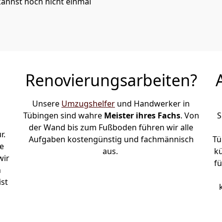
kannst noch nicht einmal
Renovierungsarbeiten?
Unsere
Umzugshelfer
und Handwerker in
Tübingen sind wahre
Meister ihres Fachs
. Von
S
der Wand bis zum Fußboden führen wir alle
r.
Aufgaben kostengünstig und fachmännisch
Tü
e
aus.
k
wir
fü
h
ist