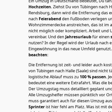
Ein Umzug in Deutschland bedeutet, Du tanz
Hochzeiten
. Ziehst Du von Tübingen nach H
Rendsburg, dann wird die Entfernung das e
nach
Feierabend
den Fußboden verlegen un
Wohnzimmerdecke anstreichen, das ist im a
nicht möglich oder kompliziert.
Arbeit und 
vereinbar. Und den
Jahresurlaub
für einen
nutzen? In der Regel wird der Urlaub nach
Eingewöhnung in das neue Umfeld genutzt
beachten
:
Die Entfernung ist zeit- und leider auch kos
von Tübingen nach Halle (Saale) sind nicht t
logistische Ablauf muss zu
100 % passen
. 
bedeutet eine weitere Extrafahrt. Was die be
Der Umzugstag muss detailliert geplant un
Alle Umzugshelfer müssen pünktlich vor Ort
muss garantiert auch für diesen Umzug ausg
Sprinter
ist hier fehl am Platz. Was ist mit 