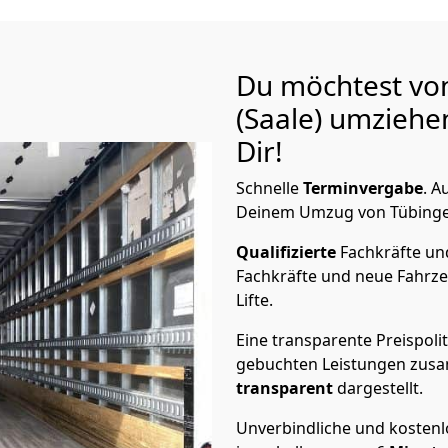
Du möchtest vo
(Saale)
umziehen
Dir!
Schnelle
Terminvergabe
.
Au
Deinem Umzug von Tübingen n
Qualifizierte
Fachkräfte u
Fachkräfte und neue Fahrze
Lifte.
Eine transparente Preispolit
gebuchten Leistungen zusam
transparent
dargestellt.
Unverbindliche und kosten