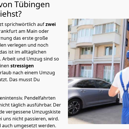
 von Tübingen
iehst?
t sprichwörtlich auf
zwei
Frankfurt am Main oder
rnung das erste große
en verlegen und noch
s ist im alltäglichen
t.
Arbeit und Umzug sind so
einen
stressigen
 Urlaub nach einem Umzug
tzt. Das musst Du
tenintensiv. Pendelfahrten
icht täglich ausführbar.
Der
Jede vergessene Umzugskiste
i uns nicht passieren, wird.
d auch umgesetzt werden.