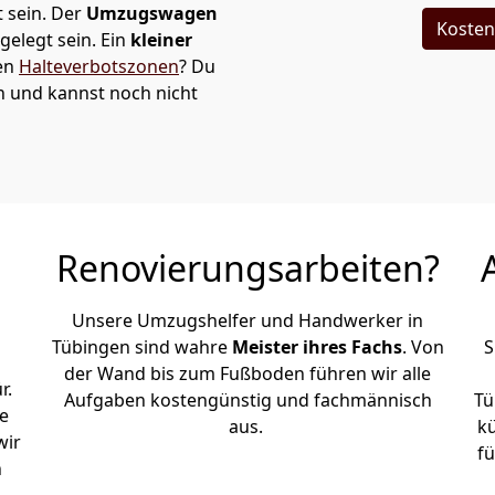
 sein. Der
Umzugswagen
Kosten
elegt sein. Ein
kleiner
den
Halteverbotszonen
? Du
n und kannst noch nicht
Renovierungsarbeiten?
Unsere Umzugshelfer und Handwerker in
Tübingen sind wahre
Meister ihres Fachs
. Von
S
der Wand bis zum Fußboden führen wir alle
r.
Aufgaben kostengünstig und fachmännisch
Tü
e
aus.
k
wir
fü
h