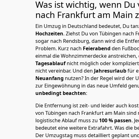
Was ist wichtig, wenn Du
nach Frankfurt am Main
z
Ein Umzug in Deutschland bedeutet, Du tanz
Hochzeiten
. Ziehst Du von Tübingen nach 
sogar nach Rendsburg, dann wird die Entfe
Problem.
Kurz nach
Feierabend
den Fußbod
einmal die Wohnzimmerdecke anstreichen, da
Tagesablauf
nicht möglich oder komplizier
nicht vereinbar. Und den
Jahresurlaub
für 
Neuanfang
nutzen? In der Regel wird der
zur Eingewöhnung in das neue Umfeld genu
unbedingt beachten
:
Die Entfernung ist zeit- und leider auch kos
von Tübingen nach Frankfurt am Main sind n
logistische Ablauf muss zu
100 % passen
. 
bedeutet eine weitere Extrafahrt. Was die be
Der Umzugstag muss detailliert geplant un