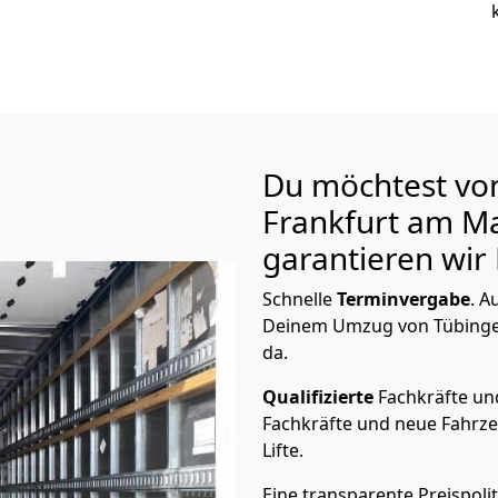
Du möchtest vo
Frankfurt am M
garantieren wir 
Schnelle
Terminvergabe
.
Au
Deinem Umzug von Tübingen
da.
Qualifizierte
Fachkräfte u
Fachkräfte und neue Fahrze
Lifte.
Eine transparente Preispolit